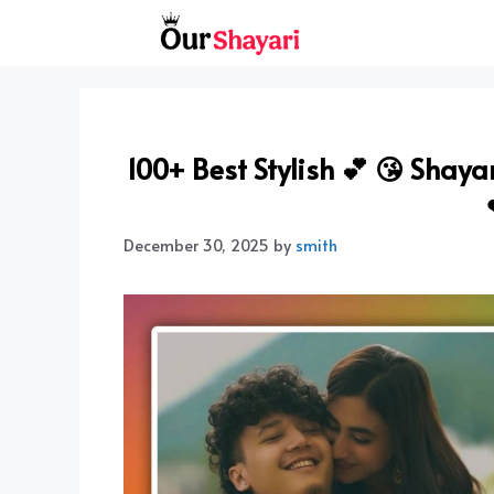
Skip
to
content
100+ Best Stylish 💕 😘 Shayari 
December 30, 2025
by
smith