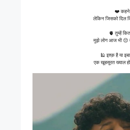
❤️ कहने म
लेकिन जिसको दिल दिया
🫀 तुम्हें कि
मुझे लोग आज भी 😔 ते
🕌 इश्क़ है या 
एक खूबसूरत ख्याल हो