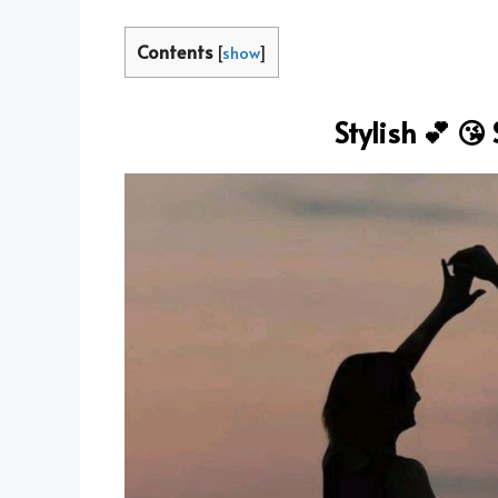
Contents
[
show
]
Stylish 💕 😘