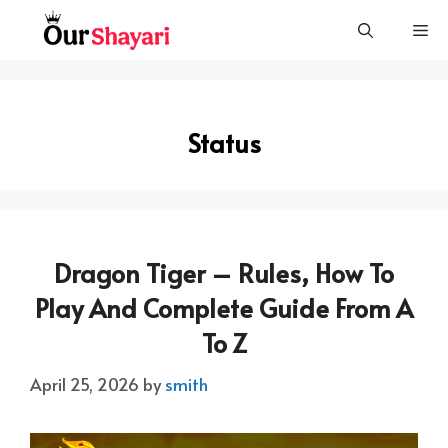
Skip
Me
to
content
Status
Dragon Tiger – Rules, How To
Play And Complete Guide From A
To Z
April 25, 2026
by
smith