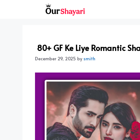
Skip
to
content
80+ GF Ke Liye Romantic Shayar
December 29, 2025
by
smith