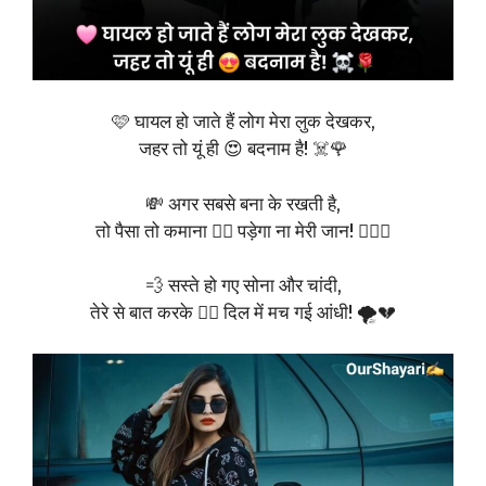
🩷 घायल हो जाते हैं लोग मेरा लुक देखकर,
जहर तो यूं ही 😍 बदनाम है! ☠️🌹
💸 अगर सबसे बना के रखती है,
तो पैसा तो कमाना 🤷‍♂️ पड़ेगा ना मेरी जान! 💁‍♀️✨
💨 सस्ते हो गए सोना और चांदी,
तेरे से बात करके ❤️‍🔥 दिल में मच गई आंधी! 🌪️💔