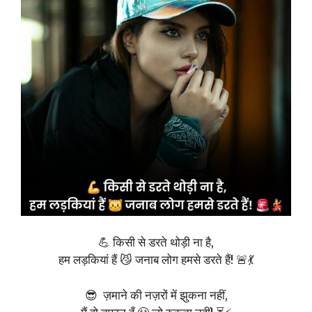
💪 किसी से डरते थोड़ी ना है,
हम लड़कियां हैं 😼 जनाब लोग हमसे डरते हैं! 🚨💃
😎 ज़माने की नज़रों में झुकना नहीं,
मैं वो तूफ़ान हूँ 😤 जो रुकता नहीं! ⏳⚡