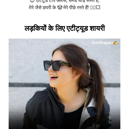
😎 ऐटिटूड टॉप क्लास, घमंड थोड़े सस्ते हैं,
तेरे जैसे छपरी के 🤡 मेरे पीछे रस्ते हैं! 🚶‍♂️💥
लड़कियों के लिए एटीट्यूड शायरी