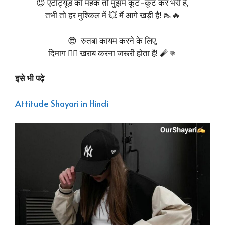
😈 एटीट्यूड की महक तो मुझमें कूट-कूट कर भरी है,
तभी तो हर मुश्किल में 💥 मैं आगे खड़ी है! 👠🔥
😎 रुतबा कायम करने के लिए,
दिमाग 😵‍💫 खराब करना जरूरी होता है! 🧨👊
इसे भी पढ़े
Attitude Shayari in Hindi