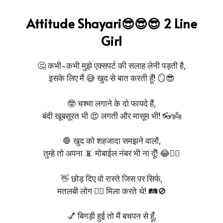
Attitude Shayari😎😎😎 2 Line
Girl
🤔 कभी-कभी मुझे एक्सपर्ट की सलाह लेनी पड़ती है,
इसके लिए मैं 😅 खुद से बात करती हूँ! 🪞😎
🤓 चश्मा लगाने के दो फायदे हैं,
बंदी खूबसूरत भी 😍 लगती और मासूम भी! 👓👼
🛑 खुद को शहजादा समझने वालों,
तुम्हे तो अपना 📵 मोबाईल नंबर भी ना दूँ! 😂💁‍♀️
👋 छोड़ दिए वो रास्ते जिस पर सिर्फ,
मतलबी लोग 🤷‍♂️ मिला करते थे! 🛤️🚫
💅 बिगड़ी हुई तो मैं बचपन से हूँ,