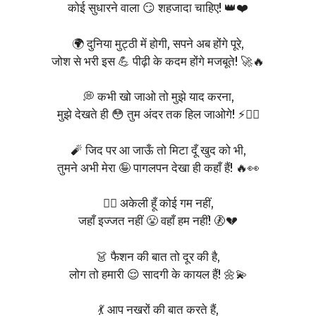
कोई सुधारने वाला 😏 शहजादा चाहिए! 👑❤️
🌍 दुनिया मुट्ठी में होगी, सपने अब होंगे पूरे,
जोश से भरी इस 💪 पीढ़ी के कदम होंगे मजबूते! 🚀🔥
💭 कभी खो जाओ तो मुझे याद करना,
मुझे देखते ही 😳 तुम अंदर तक हिल जाओगे! ⚡❤️‍🔥
🧨 जिद पर आ जाऊँ तो मिटा दूँ खुद को भी,
तुमने अभी मेरा 🤪 पागलपन देखा ही कहाँ हैं! 🔥👀
🙋‍♀️ अकेली हूँ कोई गम नहीं,
जहाँ इज्जत नहीं 😤 वहाँ हम नहीं! 🚷💔
👗 फैशन की बात तो दूर की है,
लोग तो हमारी 😌 सादगी के कायल हैं! 🌼💫
💃 आप नखरों की बात करते हैं,