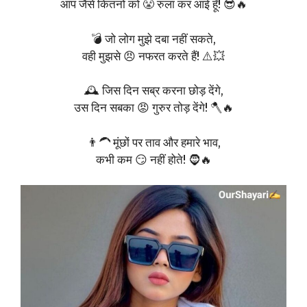
आप जैसे कितनों को 😤 रुला कर आई हूँ! 😎🔥
💣 जो लोग मुझे दबा नहीं सकते,
वही मुझसे 😠 नफरत करते हैं! ⚠️💥
🕰️ जिस दिन सब्र करना छोड़ देंगे,
उस दिन सबका 😡 गुरुर तोड़ देंगे! 🪓🔥
👨‍🦱 मूंछों पर ताव और हमारे भाव,
कभी कम 😏 नहीं होते! 🧔🔥