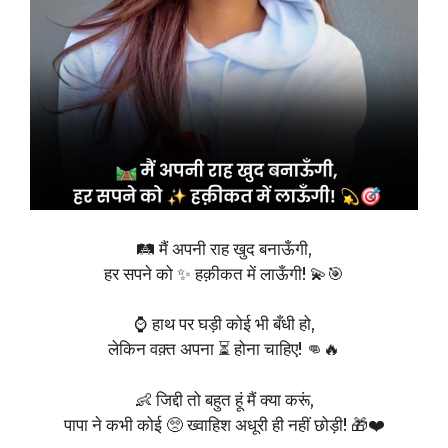
🛤️ मैं अपनी राह खुद बनाऊँगी,
हर सपने को ✨ हक़ीकत में लाऊँगी! 💫🎯
⌚ हाथ पर घड़ी कोई भी बँधी हो,
लेकिन वक़्त अपना ⏳ होना चाहिए! 👊🔥
👶 जिद्दी तो बहुत हूं मैं क्या करूं,
पापा ने कभी कोई 🥺 ख्वाहिश अधूरी ही नहीं छोड़ी! 🎁❤️